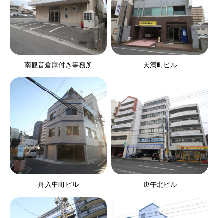
南観音倉庫付き事務所
天満町ビル
舟入中町ビル
庚午北ビル